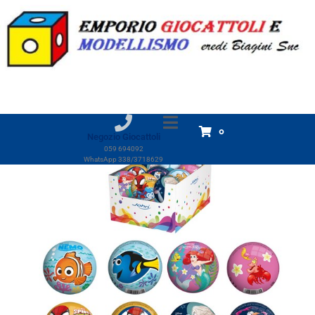
Pallina magica in foam 63mm Disney e Marvel
Home
Prodotti
Pallina magica in foam 63mm Disney e Marvel
0
Negozio Giocattoli
059 694092
WhatsApp 338/3718629