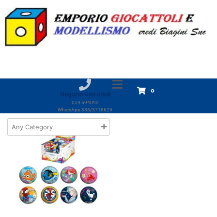
Marchio:
John
Home
Prodotti
John
John
Visualizzazione del risultato
0
Negozio Giocattoli
059 694092
WhatsApp 338/3718629