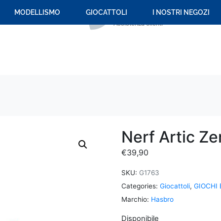
+39 059 694 092
MODELLISMO
GIOCATTOLI
I NOSTRI NEGOZI
Assistenza clienti
Nerf Artic Ze
€
39,90
SKU:
G1763
Categories:
Giocattoli
,
GIOCHI 
Marchio:
Hasbro
Disponibile