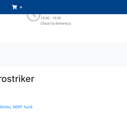
Orari Negozio:
0
Lun - Sab : 9.00-13.00
15:30 - 19:30
Chiusi la domenica
rostriker
Bimbo
,
NERF fucili