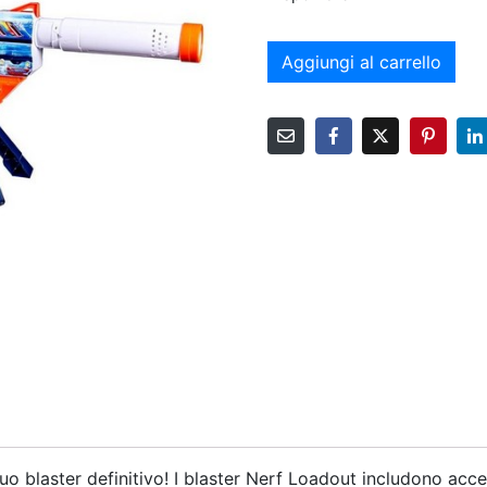
Aggiungi al carrello
 tuo blaster definitivo! I blaster Nerf Loadout includono acc