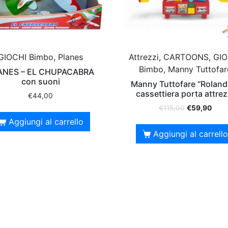
GIOCHI Bimbo, Planes
Attrezzi, CARTOONS, GI
Bimbo, Manny Tuttofar
ANES – EL CHUPACABRA
con suoni
Manny Tuttofare “Roland”
cassettiera porta attrez
€
44,00
€
115,00
€
59,90
Aggiungi al carrello
Aggiungi al carrello