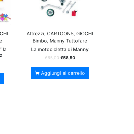
OCHI
Attrezzi, CARTOONS, GIOCHI
e
Bimbo, Manny Tuttofare
 la
La motocicletta di Manny
zi
€
65,00
€
58,50
Aggiungi al carrello