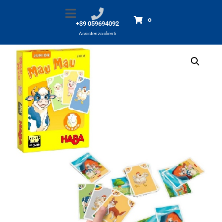
Mau Mau
Home
Prodotti
Mau Mau
0
+39 059694092
Assistenza clienti