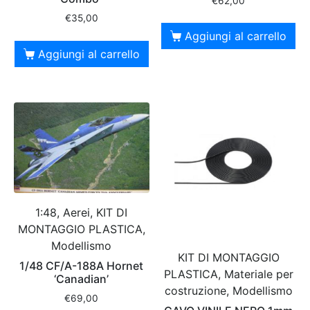
€
62,00
€
35,00
Aggiungi al carrello
Aggiungi al carrello
1:48, Aerei, KIT DI
MONTAGGIO PLASTICA,
Modellismo
KIT DI MONTAGGIO
1/48 CF/A-188A Hornet
PLASTICA, Materiale per
‘Canadian’
costruzione, Modellismo
€
69,00