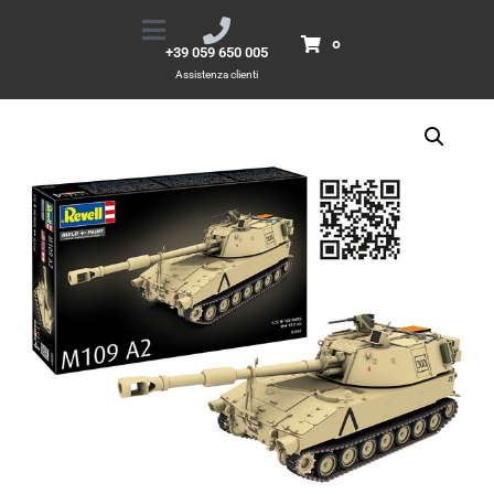
1/72 M109 A2
Home
Prodotti
1/72 M109 A2
0
+39 059 650 005
Assistenza clienti