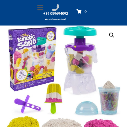
Kinetic sand – Frullatore
Home
Prodotti
Kinetic sand - Frullatore
0
+39 059694092
Assistenza clienti