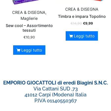
CREA & DISEGNA
CREA & DISEGNA,
Timbra e impara Topolino
Maglierie
€
14,90
€
9,99
Sew cool – Assortimento
tessuti
Leggi tutto
€
10,90
Leggi tutto
EMPORIO GIOCATTOLI di eredi Biagini S.N.C.
Via Cattani SUD ,73
41012 Carpi (Modena) Italia
P.IVA 01140550367