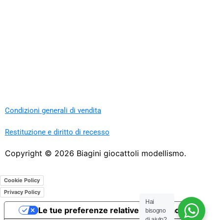
Condizioni generali di vendita
Restituzione e diritto di recesso
Copyright ©
2026
Biagini giocattoli modellismo.
Cookie Policy
Privacy Policy
Hai
Le tue preferenze relative alla privacy
bisogno
di aiuto?