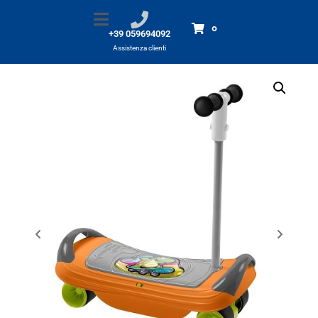
Balanskate – Fit & Fun
Home
Prodotti
Balanskate - Fit & Fun
0
+39 059694092
Assistenza clienti