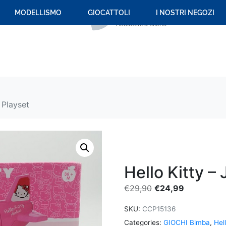
+39 059 694 092
MODELLISMO
GIOCATTOLI
I NOSTRI NEGOZI
Assistenza clienti
 Playset
Hello Kitty –
€
29,90
€
24,99
SKU:
CCP15136
Categories:
GIOCHI Bimba
,
Hell