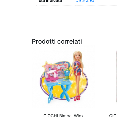
Età indicata
Da 3 anni
Prodotti correlati
GIOCHI Bimba, Winx
GIO