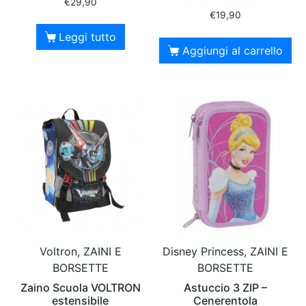
€
29,90
€
19,90
Leggi tutto
Aggiungi al carrello
Voltron, ZAINI E
Disney Princess, ZAINI E
BORSETTE
BORSETTE
Zaino Scuola VOLTRON
Astuccio 3 ZIP –
estensibile
Cenerentola