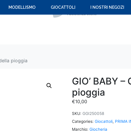
+39 059 694 092
MODELLISMO
GIOCATTOLI
I NOSTRI NEGOZI
Assistenza clienti
della pioggia
GIO’ BABY – C
pioggia
€
10,00
SKU:
GGI250058
Categories:
Giocattoli
,
PRIMA I
Marchio:
Giocheria