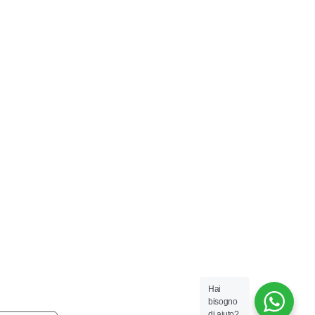
Hai
bisogno
di aiuto?