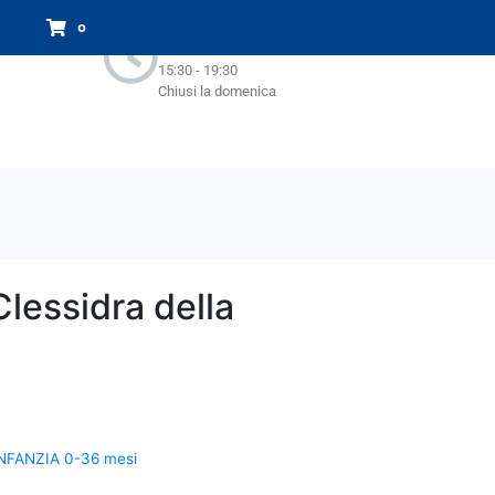
Orari Negozio:
0
Lun - Sab : 9.00-13.00
15:30 - 19:30
Chiusi la domenica
lessidra della
NFANZIA 0-36 mesi