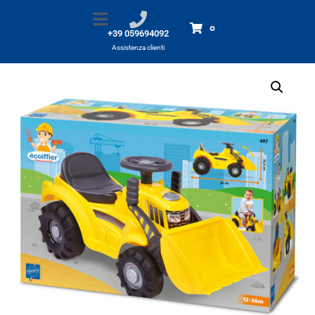
ESCAVATORE cavalcabile
Home
Prodotti
ESCAVATORE cavalcabile
0
+39 059694092
Assistenza clienti