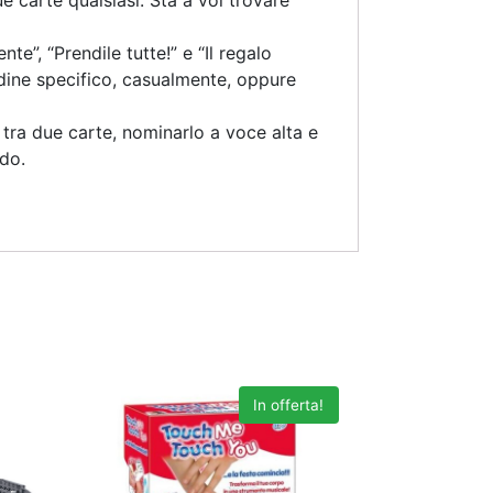
 carte qualsiasi. Sta a voi trovare
te”, “Prendile tutte!” e “Il regalo
ordine specifico, casualmente, oppure
 tra due carte, nominarlo a voce alta e
ndo.
In offerta!