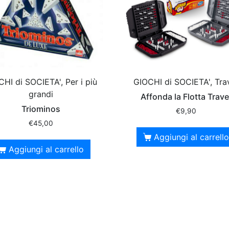
HI di SOCIETA', Per i più
GIOCHI di SOCIETA', Tra
grandi
Affonda la Flotta Trave
Triominos
€
9,90
€
45,00
Aggiungi al carrello
Aggiungi al carrello