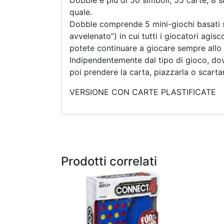
Dobble è più di 50 simboli, 55 carte, 8 
quale.
Dobble comprende 5 mini-giochi basati sulla
avvelenato”) in cui tutti i giocatori agi
potete continuare a giocare sempre allo s
Indipendentemente dal tipo di gioco, dove
poi prendere la carta, piazzarla o scarta
VERSIONE CON CARTE PLASTIFICATE
Prodotti correlati