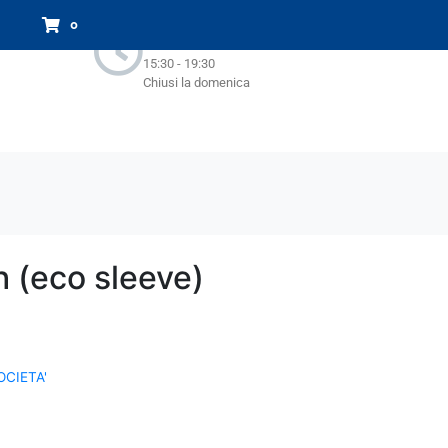
Orari Negozio:
0
Lun - Sab : 9.00-13.00
15:30 - 19:30
Chiusi la domenica
 (eco sleeve)
OCIETA'