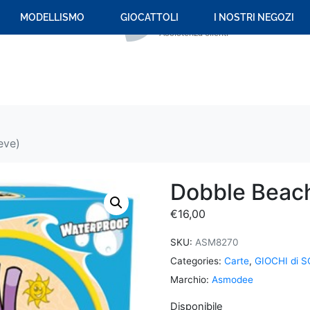
+39 059 694 092
MODELLISMO
GIOCATTOLI
I NOSTRI NEGOZI
Assistenza clienti
eve)
Dobble Beach
€
16,00
SKU:
ASM8270
Categories:
Carte
,
GIOCHI di S
Marchio:
Asmodee
Disponibile