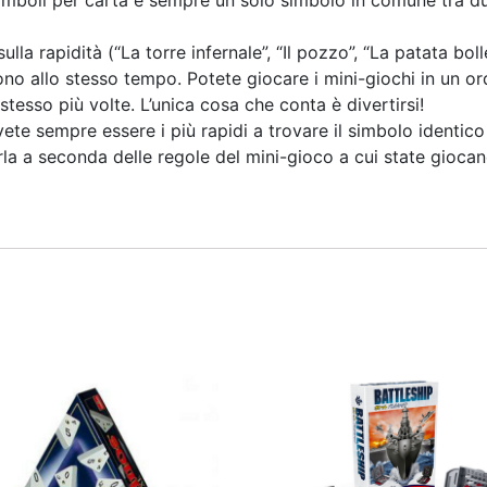
simboli per carta e sempre un solo simbolo in comune tra due
 rapidità (“La torre infernale”, “Il pozzo”, “La patata bollen
scono allo stesso tempo. Potete giocare i mini-giochi in un 
tesso più volte. L’unica cosa che conta è divertirsi!
te sempre essere i più rapidi a trovare il simbolo identico
rla a seconda delle regole del mini-gioco a cui state gioca