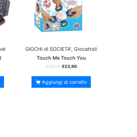
vel
GIOCHI di SOCIETA', Giocattoli
l
Touch Me Touch You
€
29,90
€
23,90
Aggiungi al carrello