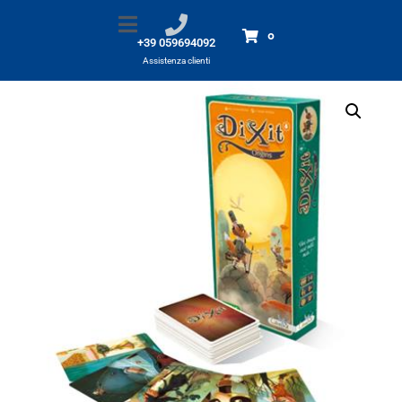
Dixit 4 Origins
Home
Prodotti
Dixit 4 Origins
0
+39 059694092
Assistenza clienti