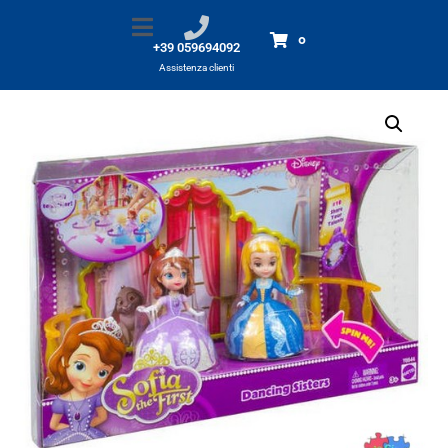
Disney Sofia- Sorelle danzanti
Home
Prodotti
Disney Sofia- Sorelle danzanti
0
+39 059694092
Assistenza clienti