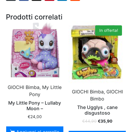
Prodotti correlati
In offerta!
GIOCHI Bimba, My Little
GIOCHI Bimba, GIOCHI
Pony
Bimbo
My Little Pony – Lullaby
The Ugglys , cane
Moon –
disgustoso
€
24,00
€
44,90
€
35,90
Aggiungi al carrello