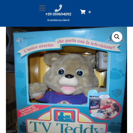
TV TEDDY
Home
Prodotti
TV TEDDY
0
+39 059694092
Assistenza clienti