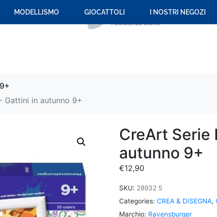
+39 059 694 092
MODELLISMO
GIOCATTOLI
I NOSTRI NEGOZI
Assistenza clienti
 9+
- Gattini in autunno 9+
CreArt Serie E
autunno 9+
€
12,90
SKU:
28932 5
Categories:
CREA & DISEGNA
,
Marchio:
Ravensburger