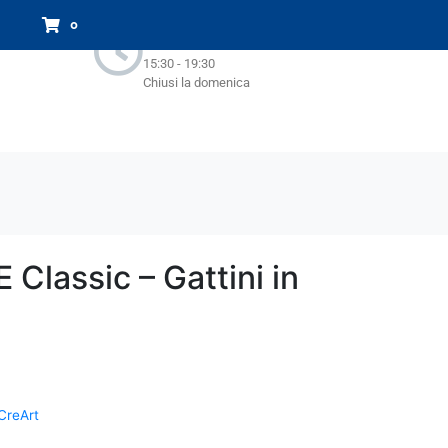
Orari Negozio:
0
Lun - Sab : 9.00-13.00
15:30 - 19:30
Chiusi la domenica
 Classic – Gattini in
CreArt