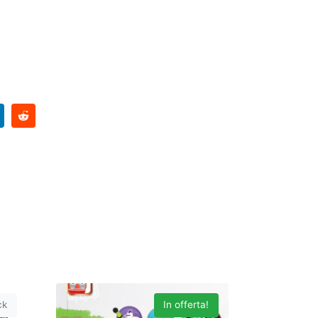
ck
In offerta!