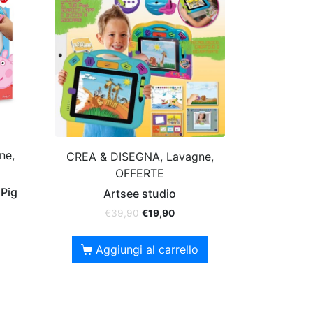
ne,
CREA & DISEGNA, Lavagne,
OFFERTE
 Pig
Artsee studio
€
39,90
€
19,90
Aggiungi al carrello