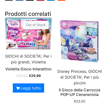
Prodotti correlati
Out of Stock
GIOCHI di SOCIETA', Per i
più grandi, Violetta
Violetta Gioco Interattivo
Disney Princess, GIOCHI
€
39,90
€
29,99
di SOCIETA', Per i più
piccini
Leggi tutto
Il Gioco della Carrozza
POP-UP Cenerentola
€
22,00