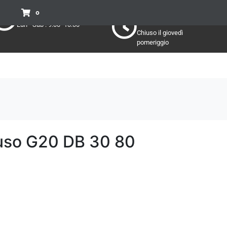
Pomeriggio
Mattino:
0
Lun - Sab : 15:30 - 19:30
Lun - Sab : 9:00 -13:00
Chiuso il giovedì
pomeriggio
uso G20 DB 30 80