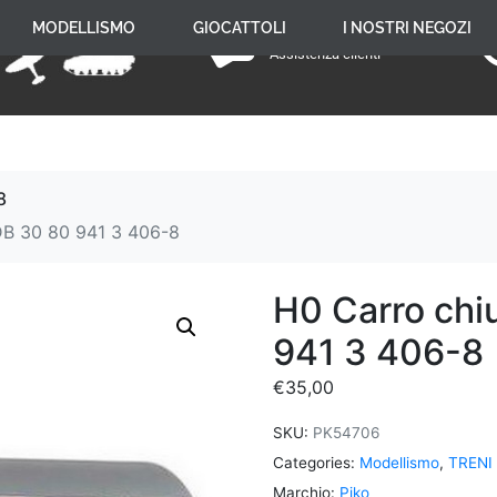
+39 059 650 005
MODELLISMO
GIOCATTOLI
I NOSTRI NEGOZI
Assistenza clienti
8
DB 30 80 941 3 406-8
H0 Carro chi
941 3 406-8
€
35,00
SKU:
PK54706
Categories:
Modellismo
,
TRENI
Marchio:
Piko