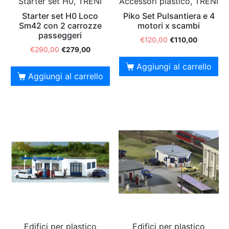
Starter set H0, TRENI
Accessori plastico, TRENI
Starter set H0 Loco
Piko Set Pulsantiera e 4
Sm42 con 2 carrozze
motori x scambi
passeggeri
€
120,00
€
110,00
€
290,00
€
279,00
Aggiungi al carrello
Aggiungi al carrello
Edifici per plastico
Edifici per plastico