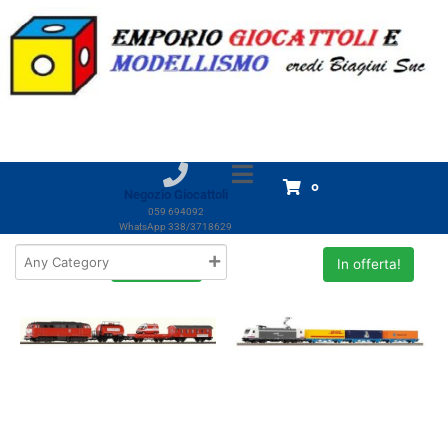
Marchio:
Piko
Home
Prodotti
Piko
Piko
Visualizzazione di 1-18 di 115 risultati
0
Negozio Giocattoli
059 694092
WhatsApp 338/3718629
In offerta!
In offerta!