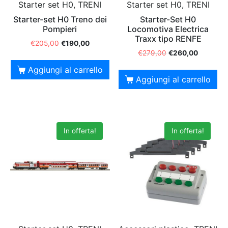
Starter set H0, TRENI
Starter set H0, TRENI
Starter-set H0 Treno dei
Starter-Set H0
Pompieri
Locomotiva Electrica
Traxx tipo RENFE
€
205,00
€
190,00
€
279,00
€
260,00
Aggiungi al carrello
Aggiungi al carrello
In offerta!
In offerta!