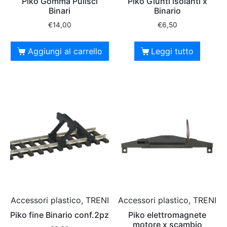
Piko Gomma Pulisci
Piko Giunti isolanti x
Binari
Binario
€
14,00
€
6,50
Aggiungi al carrello
Leggi tutto
Accessori plastico, TRENI
Accessori plastico, TRENI
Piko fine Binario conf.2pz
Piko elettromagnete
motore x scambio