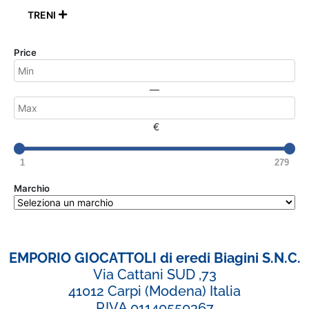
TRENI

Price
—
€
1
279
Marchio
EMPORIO GIOCATTOLI di eredi Biagini S.N.C.
Via Cattani SUD ,73
41012 Carpi (Modena) Italia
P.IVA 01140550367