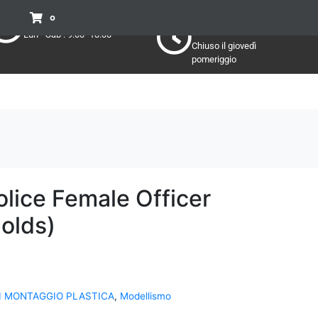
Pomeriggio
Mattino:
0
Lun - Sab : 15:30 - 19:30
Lun - Sab : 9:00 -13:00
Chiuso il giovedì
pomeriggio
Police Female Officer
olds)
DI MONTAGGIO PLASTICA
,
Modellismo