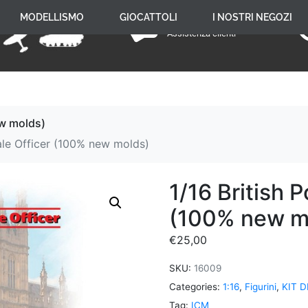
+39 059 650 005
MODELLISMO
GIOCATTOLI
I NOSTRI NEGOZI
Assistenza clienti
ew molds)
male Officer (100% new molds)
1/16 British 
(100% new m
€
25,00
SKU:
16009
Categories:
1:16
,
Figurini
,
KIT 
Tag:
ICM