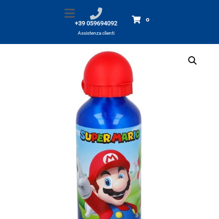
Borraccia Super Mario
Home
Prodotti
Borraccia Super Mario
0
+39 059694092
Assistenza clienti