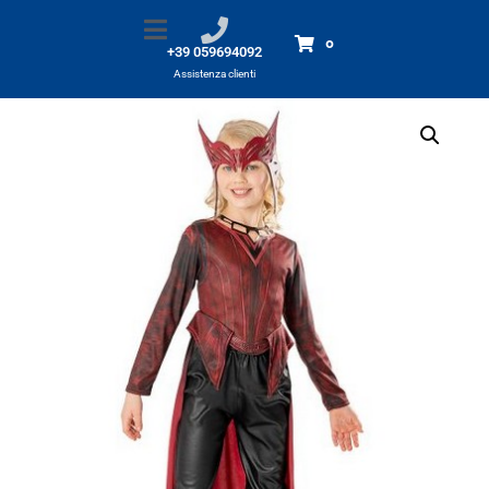
Costume Scarlet Witch 5-6 anni *
Home
Prodotti
Costume Scarlet Witch 5-6 anni *
0
+39 059694092
Assistenza clienti