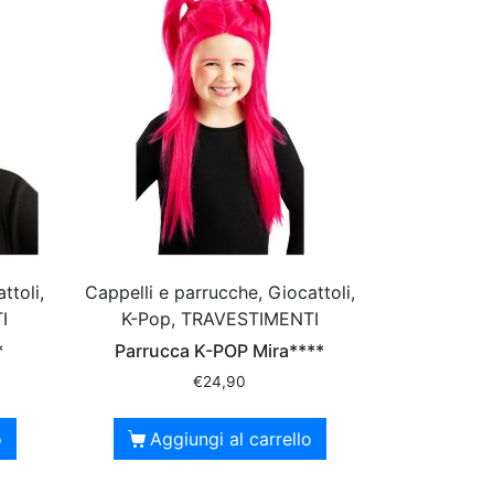
ttoli,
Cappelli e parrucche, Giocattoli,
I
K-Pop, TRAVESTIMENTI
*
Parrucca K-POP Mira****
€
24,90
o
Aggiungi al carrello