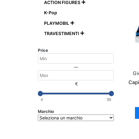
ACTION FIGURES

K-Pop
PLAYMOBIL

TRAVESTIMENTI

Price
—
Gi
Capi
€
4
90
Marchio