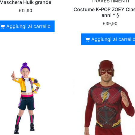
TRAVESTIMENTI
Maschera Hulk grande
Costume K-POP ZOEY Clas
€
12,90
anni * §
€
39,90
Aggiungi al carrello
Aggiungi al carrell