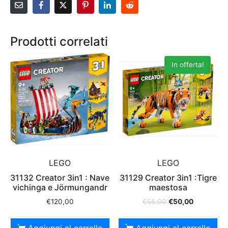
Prodotti correlati
In offerta!
LEGO
LEGO
31132 Creator 3in1 : Nave
31129 Creator 3in1 :Tigre
vichinga e Jörmungandr
maestosa
€
120,00
€
55,00
€
50,00
Aggiungi al carrello
Aggiungi al carrello