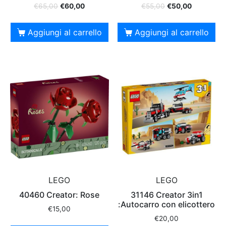
€
65,00
€
60,00
€
55,00
€
50,00
Aggiungi al carrello
Aggiungi al carrello
LEGO
LEGO
40460 Creator: Rose
31146 Creator 3in1
:Autocarro con elicottero
€
15,00
€
20,00