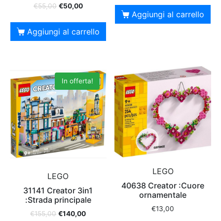
€
55,00
€
50,00
Aggiungi al carrello
Aggiungi al carrello
In offerta!
LEGO
LEGO
40638 Creator :Cuore
31141 Creator 3in1
ornamentale
:Strada principale
€
13,00
€
155,00
€
140,00