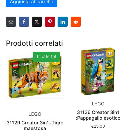
Aggiungi al carrello
Prodotti correlati
In offerta!
LEGO
31136 Creator 3in1
LEGO
:Pappagallo esotico
31129 Creator 3in1 :Tigre
€
25,00
maestosa