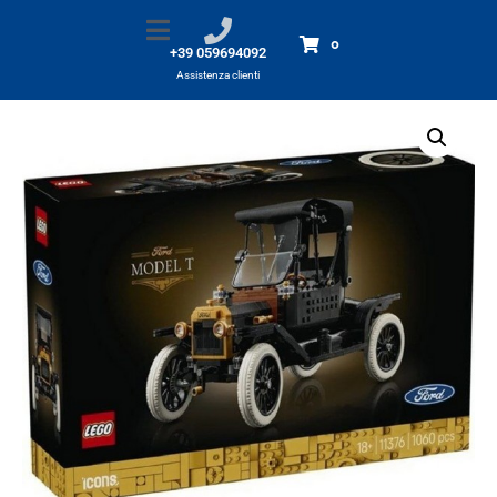
11376 Icons Ford Model T
Home
Prodotti
11376 Icons Ford Model T
0
+39 059694092
Assistenza clienti