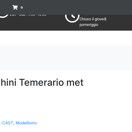
Pomeriggio
Mattino:
0
Lun - Sab : 15:30 - 19:30
Lun - Sab : 9:00 -13:00
Chiuso il giovedì
pomeriggio
hini Temerario met
E-CAST
,
Modellismo