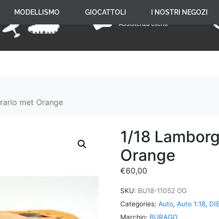
+39 059 650 005
MODELLISMO
GIOCATTOLI
I NOSTRI NEGOZI
Assistenza clienti
rario met Orange
1/18 Lamborg
Orange
€
60,00
SKU:
BU18-11052 OG
Categories:
Auto
,
Auto 1:18
,
DI
Marchio:
BURAGO