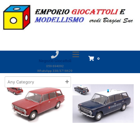
Marchio:
Triple 9
Home
Prodotti
Triple 9
Triple 9
Visualizzazione di 3 risultati
0
Negozio Giocattoli
059 694092
WhatsApp 338/3718629