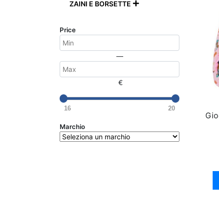
ZAINI E BORSETTE

Price
—
€
16
20
Gioc
Marchio