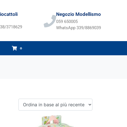
ocattoli
Negozio Modellismo
059 650005
38/3718629
WhatsApp 339/8869039
0