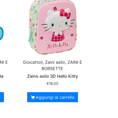
INI E
Giocattoli, Zaini asilo, ZAINI E
BORSETTE
la
Zaino asilo 3D Hello Kitty
€
18,00
o
Aggiungi al carrello