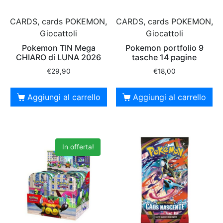
CARDS, cards POKEMON,
CARDS, cards POKEMON,
Giocattoli
Giocattoli
Pokemon TIN Mega
Pokemon portfolio 9
CHIARO di LUNA 2026
tasche 14 pagine
€
29,90
€
18,00
Aggiungi al carrello
Aggiungi al carrello
In offerta!