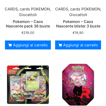
CARDS, cards POKEMON,
CARDS, cards POKEMON,
Giocattoli
Giocattoli
Pokemon – Caos
Pokemon – Caos
Nascente pack 36 buste
Nascente blister 3 buste
€
219,00
€
19,90
Aggiungi al carrello
Aggiungi al carrello