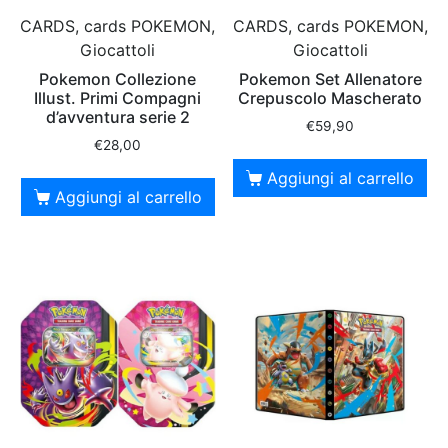
CARDS, cards POKEMON,
CARDS, cards POKEMON,
Giocattoli
Giocattoli
Pokemon Collezione
Pokemon Set Allenatore
Illust. Primi Compagni
Crepuscolo Mascherato
d’avventura serie 2
€
59,90
€
28,00
Aggiungi al carrello
Aggiungi al carrello