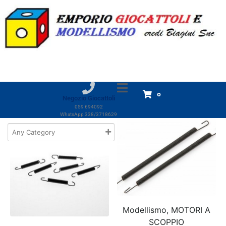
Tag:
InTech
Home
Prodotti
InTech
InTech
Visualizzazione di 3 risultati
0
Negozio Giocattoli
059 694092
WhatsApp 338/3718629
Modellismo, MOTORI A
SCOPPIO