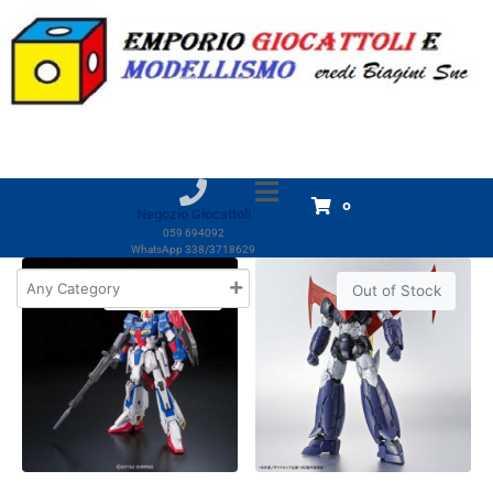
Tag:
Bandai
Home
Prodotti
Bandai
Bandai
Visualizzazione di 5 risultati
0
Negozio Giocattoli
059 694092
WhatsApp 338/3718629
Out of Stock
Out of Stock