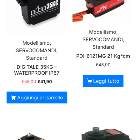
Modellismo,
SERVOCOMANDI,
Modellismo,
Standard
SERVOCOMANDI,
PDI-6121MG 21 Kg*cm
Standard
€
48,90
DIGITALE 35KG –
WATERPROOF IP67
Leggi tutto
€
58,00
€
41,90
Aggiungi al carrello