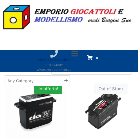
Categoria:
Standard
Home
Prodotti
Modellismo
SERVOCOMANDI
Standard
Standard
Visualizzazione di 1-18 di 31 risultati
0
Negozio Giocattoli
059 694092
WhatsApp 338/3718629
In offerta!
Out of Stock