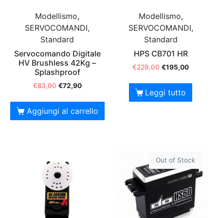
Modellismo,
Modellismo,
SERVOCOMANDI,
SERVOCOMANDI,
Standard
Standard
Servocomando Digitale
HPS CB701 HR
HV Brushless 42Kg –
€
229,00
€
195,00
Splashproof
€
83,90
€
72,90
Leggi tutto
Aggiungi al carrello
Out of Stock