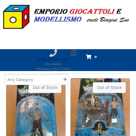
Categoria:
Van Helsing
Home
Prodotti
Giocattoli
RETROGAMES
Van Helsing
Van Helsing
Visualizzazione di 4 risultati
0
Negozio Giocattoli
059 694092
WhatsApp 338/3718629
Out of Stock
Out of Stock