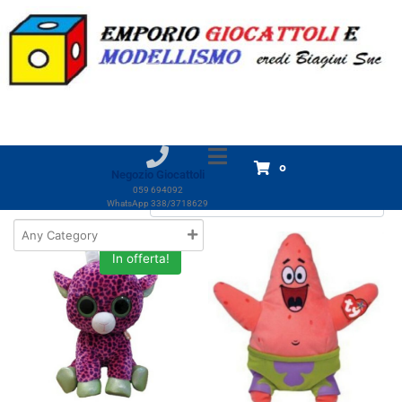
Categoria:
Ty - occhioni
Home
Prodotti
Giocattoli
PELUCHE
Ty - occhioni
Ty - occhioni
Visualizzazione di 1-18 di 40 risultati
0
Negozio Giocattoli
059 694092
WhatsApp 338/3718629
In offerta!