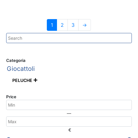
1
2
3
→
Categoria
Giocattoli
PELUCHE

Price
—
€