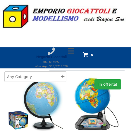
Categoria:
Mappamondi
Home
Prodotti
Giocattoli
GIOCHI SCIENTIFICI
Mappamondi
Mappamondi
Visualizzazione di 3 risultati
0
Negozio Giocattoli
059 694092
WhatsApp 338/3718629
In offerta!