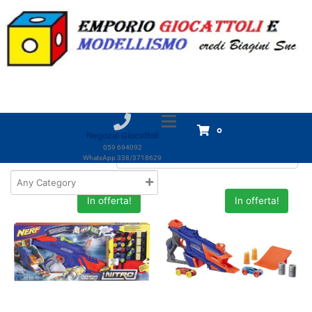
Categoria:
Nerf Nitro
Home
Prodotti
Giocattoli
GIOCHI Bimbo
Nerf Nitro
Nerf Nitro
Visualizzazione di 3 risultati
0
Negozio Giocattoli
059 694092
WhatsApp 338/3718629
In offerta!
In offerta!