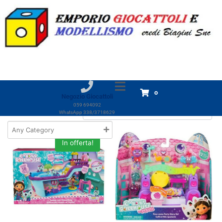
Categoria:
Gabby's Dollhouse
Home
Prodotti
Giocattoli
GIOCHI Bimba
Gabby's Dollhouse
Gabby's Dollhouse
Visualizzazione di 1-18 di 27 risultati
0
Negozio Giocattoli
059 694092
WhatsApp 338/3718629
In offerta!