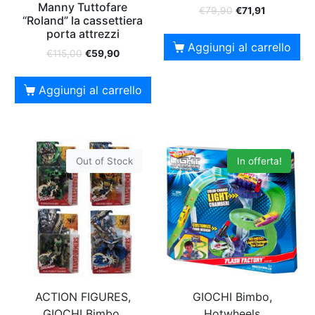
Manny Tuttofare
€
79,90
€
71,91
“Roland” la cassettiera
porta attrezzi
Aggiungi al carrello
€
115,00
€
59,90
Aggiungi al carrello
Out of Stock
In offerta!
ACTION FIGURES,
GIOCHI Bimbo,
GIOCHI Bimbo,
Hotwheels