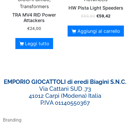
Transformers
HW Pista Light Speeders
TRA MV4 RID Power
€
69,90
€
59,42
Attackers
€
24,00
Aggiungi al carrello
Leggi tutto
EMPORIO GIOCATTOLI di eredi Biagini S.N.C.
Via Cattani SUD ,73
41012 Carpi (Modena) Italia
P.IVA 01140550367
Branding