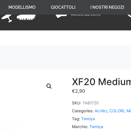
+39 059 650 005
MODELLISMO
GIOCATTOLI
I NOSTRI NEGOZI
Assistenza clienti
XF20 Medium
€
2,90
SKU:
TA81720
Categories:
Acrilici
,
COLORI
,
Mo
Tag:
Tamiya
Marchio:
Tamiya