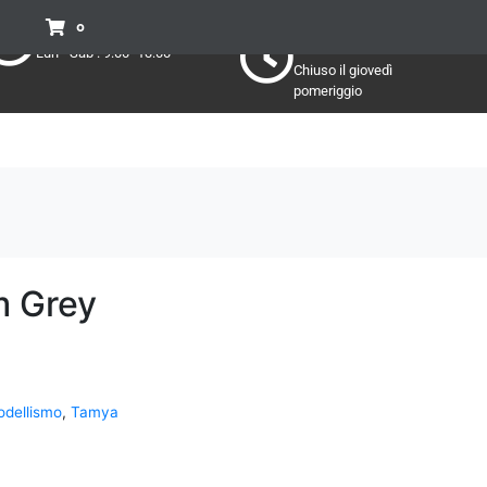
Pomeriggio
Mattino:
0
Lun - Sab : 15:30 - 19:30
Lun - Sab : 9:00 -13:00
Chiuso il giovedì
pomeriggio
 Grey
dellismo
,
Tamya