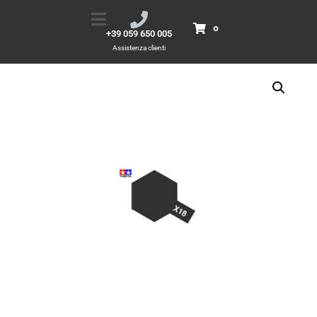
X18 Semi Gloss Black
Home
Prodotti
X18 Semi Gloss Black
0
+39 059 650 005
Assistenza clienti