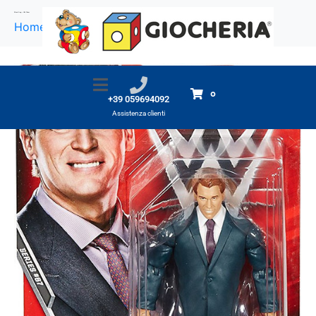
Wrestling – JBL 18cm
Home
Prodotti
Wrestling - JBL 18cm
0
+39 059694092
Assistenza clienti