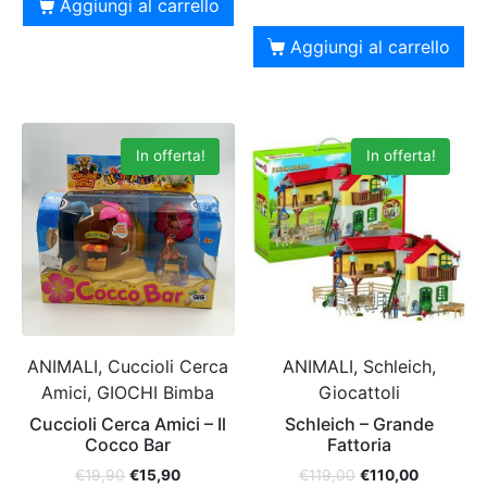
Aggiungi al carrello
Aggiungi al carrello
In offerta!
In offerta!
ANIMALI, Cuccioli Cerca
ANIMALI, Schleich,
Amici, GIOCHI Bimba
Giocattoli
Cuccioli Cerca Amici – Il
Schleich – Grande
Cocco Bar
Fattoria
€
19,90
€
15,90
€
119,00
€
110,00