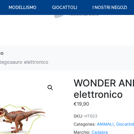
+39 059 694 092
MODELLISMO
GIOCATTOLI
I NOSTRI NEGOZI
Assistenza clienti
co
gosauro elettronico
WONDER ANI
elettronico
€
19,90
SKU:
HT623
Categories:
ANIMALI
,
Giocattol
Marchio:
Cadabra