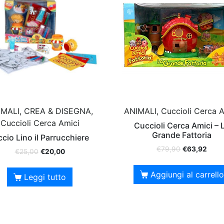
IMALI, CREA & DISEGNA,
ANIMALI, Cuccioli Cerca A
Cuccioli Cerca Amici
Cuccioli Cerca Amici – 
Grande Fattoria
ccio Lino il Parrucchiere
€
79,90
€
63,92
€
25,00
€
20,00
Aggiungi al carrello
Leggi tutto