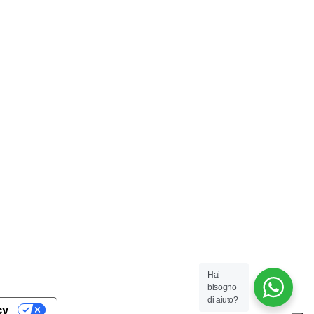
Hai
bisogno
di aiuto?
cy