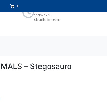
Orari Negozio:
0
Lun - Sab : 9.00-13.00
15:30 - 19:30
Chiusi la domenica
MALS – Stegosauro
i