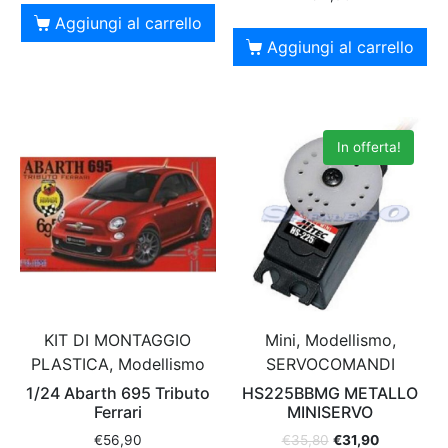
Aggiungi al carrello
Aggiungi al carrello
In offerta!
KIT DI MONTAGGIO
Mini, Modellismo,
PLASTICA, Modellismo
SERVOCOMANDI
1/24 Abarth 695 Tributo
HS225BBMG METALLO
Ferrari
MINISERVO
€
56,90
€
35,80
€
31,90