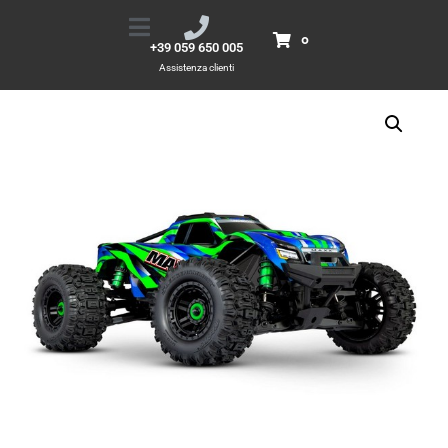
Wide Maxx VXL 4S
Home
Prodotti
Wide Maxx VXL 4S
0
+39 059 650 005
Assistenza clienti