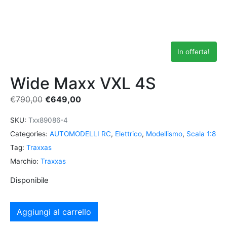
In offerta!
Wide Maxx VXL 4S
€
790,00
€
649,00
SKU:
Txx89086-4
Categories:
AUTOMODELLI RC
,
Elettrico
,
Modellismo
,
Scala 1:8
Tag:
Traxxas
Marchio:
Traxxas
Disponibile
Aggiungi al carrello