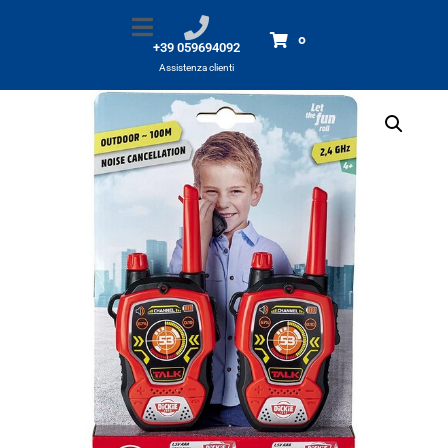
Walkie Talkie Dickie toys
Home
Prodotti
Walkie Talkie Dickie toys
0
+39 059694092
Assistenza clienti