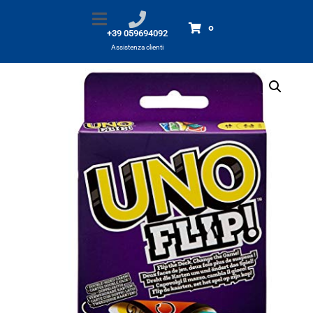
UNO Flip
Home
Prodotti
UNO Flip
0
+39 059694092
Assistenza clienti