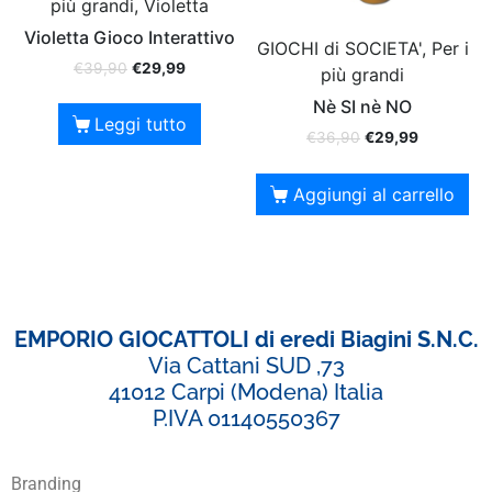
più grandi, Violetta
Violetta Gioco Interattivo
GIOCHI di SOCIETA', Per i
€
39,90
€
29,99
più grandi
Nè SI nè NO
Leggi tutto
€
36,90
€
29,99
Aggiungi al carrello
EMPORIO GIOCATTOLI di eredi Biagini S.N.C.
Via Cattani SUD ,73
41012 Carpi (Modena) Italia
P.IVA 01140550367
Branding